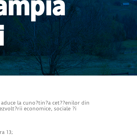
Câmpia
i
 aduce la cuno?tin?a cet??enilor din
ezvolt?rii economice, sociale ?i
ra 13;