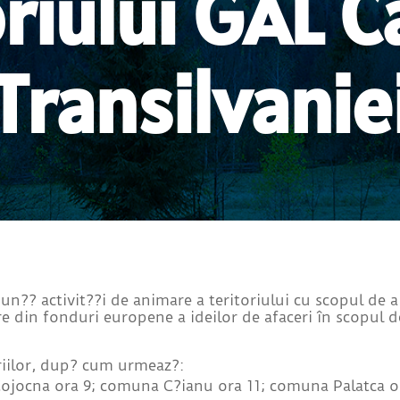
oriului GAL 
Transilvanie
n?? activit??i de animare a teritoriului cu scopul de a
e din fonduri europene a ideilor de afaceri în scopul d
m?riilor, dup? cum urmeaz?:
ojocna ora 9; comuna C?ianu ora 11; comuna Palatca o