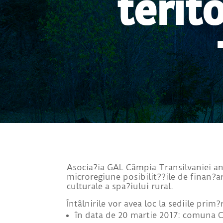
terit
Asocia?ia GAL Câmpia Transilvaniei anu
microregiune posibilit??ile de finan?ar
culturale a spa?iului rural.
Întâlnirile vor avea loc la sediile pri
în data de 20 martie 2017: comuna C