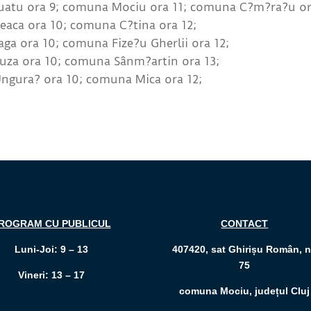
Suatu ora 9; comuna Mociu ora 11; comuna C?m?ra?u or
eaca ora 10; comuna C?tina ora 12;
ga ora 10; comuna Fize?u Gherlii ora 12;
Buza ora 10; comuna Sânm?artin ora 13;
Ungura? ora 10; comuna Mica ora 12;
ROGRAM CU PUBLICUL
CONTACT
Luni-Joi: 9 – 13
407420, sat Ghirișu Român, n
75
Vineri: 13 – 17
comuna Mociu, județul Cluj