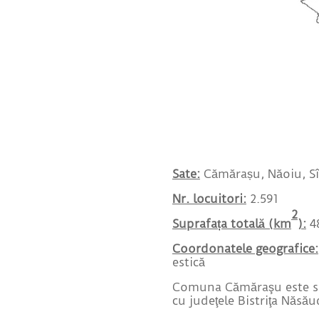
Sate:
Cămărașu, Năoiu,
S
Nr. locuitori:
2.591
2
Suprafața totală (km
):
4
Coordonatele geografice:
estică
Comuna Cămăraşu este situ
cu judeţele Bistriţa Năsă