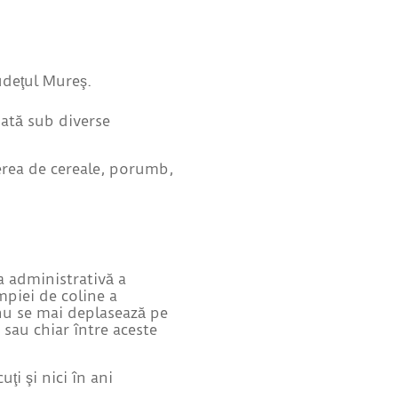
udeţul Mureş.
nată sub diverse
erea de cereale, porumb,
a administrativă a
piei de coline a
 nu se mai deplasează pe
 sau chiar între aceste
ţi şi nici în ani