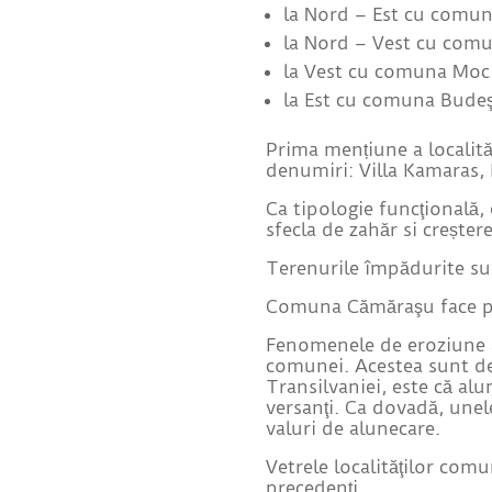
la Nord – Est cu comun
la Nord – Vest cu com
la Vest cu comuna Moc
la Est cu comuna Budeşt
Prima mențiune a localită
denumiri: Villa Kamaras
Ca tipologie funcţională,
sfecla de zahăr si creșter
Terenurile împădurite sun
Comuna Cămăraşu face pa
Fenomenele de eroziune a 
comunei. Acestea sunt de
Transilvaniei, este că al
versanţi. Ca dovadă, unel
valuri de alunecare.
Vetrele localităţilor comu
precedenţi.