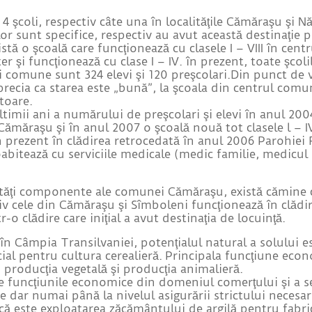
4 şcoli, respectiv câte una în localităţile Cămăraşu şi Nă
lor sunt specifice, respectiv au avut această destinaţie p
tă o şcoală care funcţionează cu clasele I – VIII în cent
ter şi funcţionează cu clase I – IV. în prezent, toate şcol
gii comune sunt 324 elevi şi 120 preşcolari.Din punct de v
precia ca starea este „bună”, la şcoala din centrul comun
ătoare.
ltimii ani a numărului de preşcolari şi elevi în anul 200
a Cămăraşu şi în anul 2007 o şcoală nouă tot clasele l – I
 prezent în clădirea retrocedată în anul 2006 Parohie
oabitează cu serviciile medicale (medic familie, medicu
alităţi componente ale comunei Cămăraşu, există cămine c
v cele din Cămăraşu şi Sîmboleni funcţionează în clădiri 
-o clădire care iniţial a avut destinaţia de locuinţă.
 Câmpia Transilvaniei, potenţialul natural a solului e
cial pentru cultura cerealieră. Principala funcţiune eco
, producţia vegetală şi producţia animalieră.
 funcţiunile economice din domeniul comerţului şi a serv
ce dar numai până la nivelul asigurării strictului necesa
că este exploatarea zăcământului de argilă pentru fabri