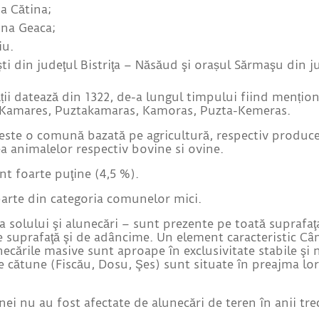
a Cătina;
una Geaca;
iu.
i din judeţul Bistriţa – Năsăud şi orașul Sărmaşu din j
ții datează din 1322, de-a lungul timpului fiind mențio
, Kamares, Puztakamaras, Kamoras, Puzta-Kemeras.
 este o comună bazată pe agricultură, respectiv produc
ea animalelor respectiv bovine si ovine.
t foarte puţine (4,5 %).
rte din categoria comunelor mici.
solului şi alunecări – sunt prezente pe toată suprafaţ
 suprafaţă şi de adâncime. Un element caracteristic Câm
unecările masive sunt aproape în exclusivitate stabile şi
e cătune (Fiscău, Dosu, Şes) sunt situate în preajma lor
nei nu au fost afectate de alunecări de teren în anii trecu