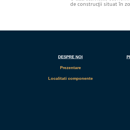
de construcţii situat în 
real
hgh
for
sale
DESPRE NOI
P
Prezentare
Localitati componente