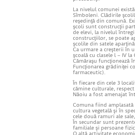
La nivelul comunei există 
Sîmboleni. Clădirile şcoli
reşedinţă din comună. Exis
şcoli sunt construcţii par
de elevi, la nivelul între
construcţiilor, se poate a
şcolile din satele aparţin
Ca urmare a creşterii în u
şcoală cu clasele l – IV l
Cămăraşu funcţionează în
Funcţionarea grădiniţei c
farmaceutic).
În fiecare din cele 3 loc
cămine culturale, respecti
Năoiu a fost amenajat într
Comuna fiind amplasată în
cultura vegetală şi în spe
cele două ramuri ale sale
În secundar sunt prezente
familiale şi persoane fizi
O altă activitate economi