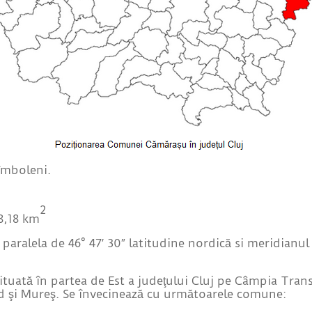
îmboleni.
2
8,18 km
paralela de 46° 47′ 30″ latitudine nordică si meridianul 
ată în partea de Est a judeţului Cluj pe Câmpia Transi
ud şi Mureş. Se învecinează cu următoarele comune: