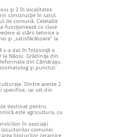
oiu şi 2 în localitatea
rin construcţie în satul
rul de comună. Celelalte
ile funcţionează cu clase
edere al stării tehnice a
ei şi „satisfăcătoare” la
4 s-a dat în folosinţă o
V la Năoiu. Grădiniţa din
i Reformate din Cămăraşu.
l stomatolog şi punctul
ulturale. Dintre aceste 2
specifice, iar cel din
ste destinat pentru
nomică este agricultura, cu
iciilor în asociaţii
r locuitorilor comunei.
carea blocurilor ceramice