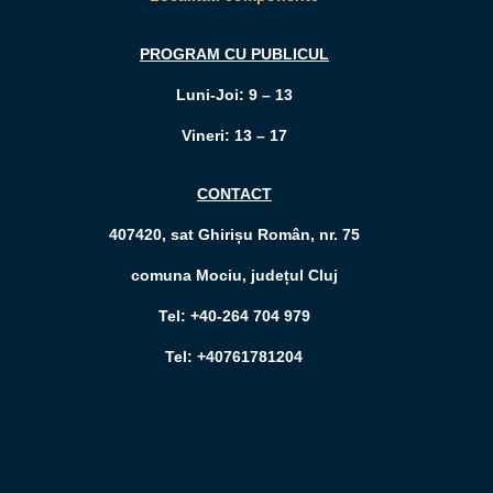
PROGRAM CU PUBLICUL
Luni-Joi: 9 – 13
Vineri: 13 – 17
CONTACT
407420, sat Ghirișu Român, nr. 75
comuna Mociu, județul Cluj
Tel: +40-264 704 979
Tel: +40761781204