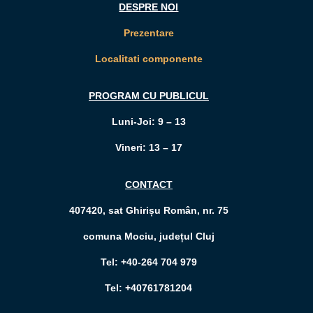
DESPRE NOI
Prezentare
Localitati componente
PROGRAM CU PUBLICUL
Luni-Joi: 9 – 13
Vineri: 13 – 17
CONTACT
407420, sat Ghirișu Român, nr. 75
comuna Mociu, județul Cluj
Tel: +40-264 704 979
Tel: +40761781204