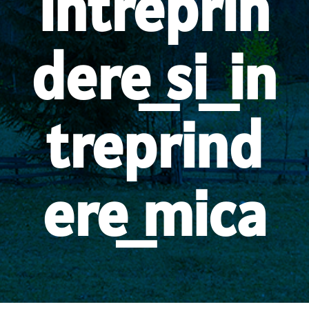
intreprin
dere_si_in
treprind
ere_mica