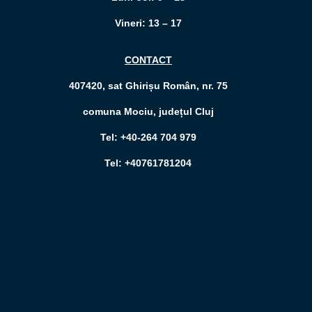
Vineri: 13 – 17
CONTACT
407420, sat Ghirișu Român, nr. 75
comuna Mociu, județul Cluj
Tel: +40-264 704 979
Tel: +40761781204