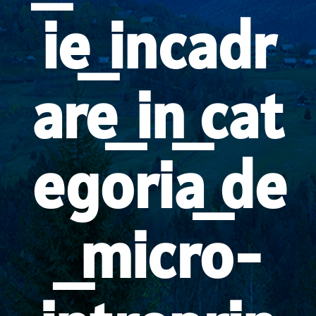
ie_incadr
are_in_cat
egoria_de
_micro-