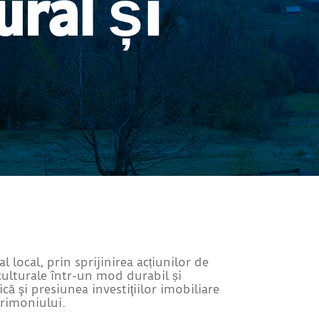
ural și
 local, prin sprijinirea acțiunilor de
culturale într-un mod durabil și
ă şi presiunea investiţiilor imobiliare
trimoniului.