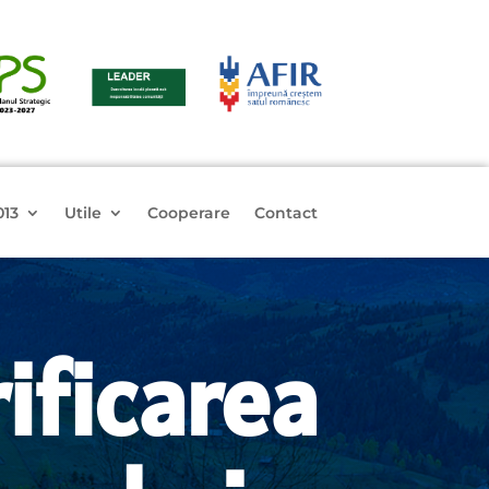
013
Utile
Cooperare
Contact
ificarea