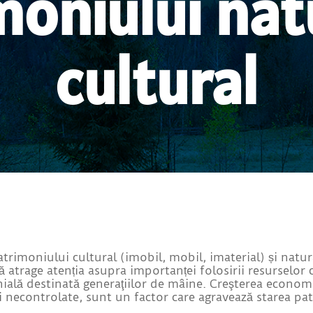
oniului nat
cultural
rimoniului cultural (imobil, mobil, imaterial) și natural
 atrage atenția asupra importanței folosirii resurselor 
ială destinată generaţiilor de mâine. Creşterea economic
ri necontrolate, sunt un factor care agravează starea pa