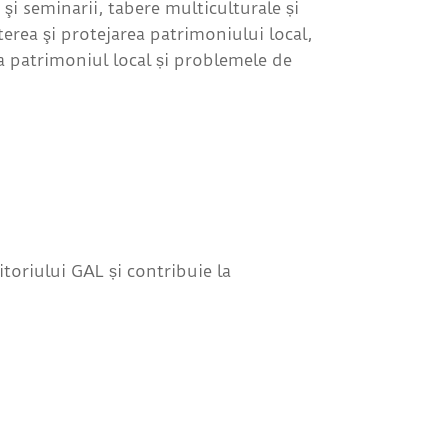
re şi seminarii, tabere multiculturale și
șterea şi protejarea patrimoniului local,
la patrimoniul local și problemele de
itoriului GAL și contribuie la