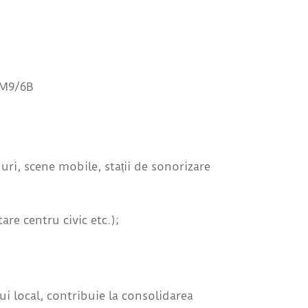
i M9/6B
uri, scene mobile, stații de sonorizare
re centru civic etc.);
i local, contribuie la consolidarea