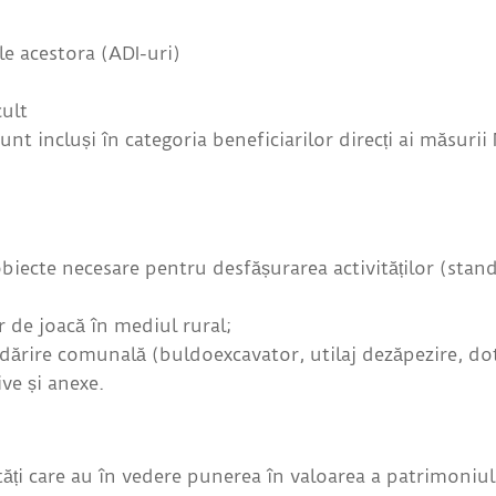
ile acestora (ADI-uri)
cult
 sunt incluși în categoria beneficiarilor direcți ai măsuri
iecte necesare pentru desfășurarea activităților (stand
r de joacă în mediul rural;
dărire comunală (buldoexcavator, utilaj dezăpezire, dota
ve și anexe.
ăți care au în vedere punerea în valoarea a patrimoniulu