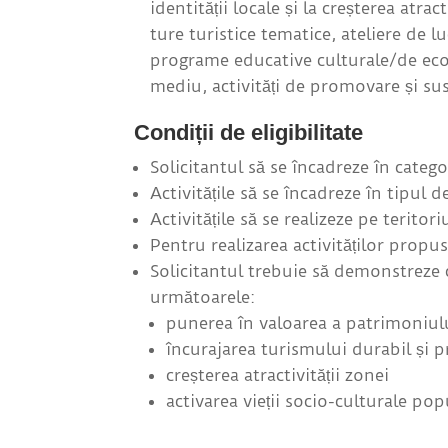
identității locale și la creșterea atrac
ture turistice tematice, ateliere de l
programe educative culturale/de ecol
mediu, activități de promovare și sus
Condiții de eligibilitate
Solicitantul să se încadreze în categor
Activitățile să se încadreze în tipul 
Activitățile să se realizeze pe teritor
Pentru realizarea activităților propus
Solicitantul trebuie să demonstreze că
următoarele:
punerea în valoarea a patrimoniulu
încurajarea turismului durabil și p
creșterea atractivității zonei
activarea vieții socio-culturale po