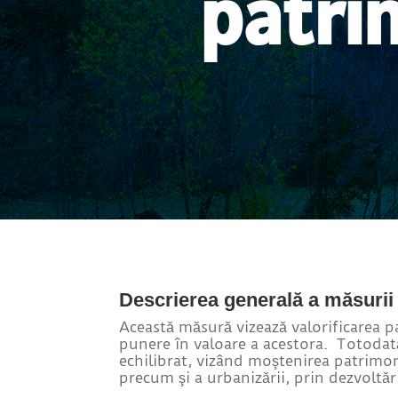
patrim
Descrierea generală a măsurii
Această măsură vizează valorificarea pat
punere în valoare a acestora. Totodată
echilibrat, vizând moştenirea patrimon
precum şi a urbanizării, prin dezvoltă