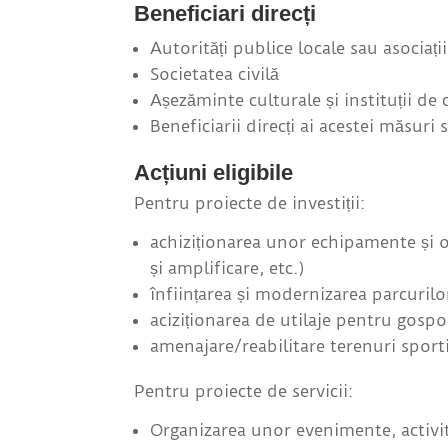
Beneficiari direcți
Autorități publice locale sau asociați
Societatea civilă
Așezăminte culturale și instituții de 
Beneficiarii direcți ai acestei măsuri
Acțiuni eligibile
Pentru proiecte de investiții:
achiziționarea unor echipamente și ob
și amplificare, etc.)
înființarea și modernizarea parcurilo
aciziționarea de utilaje pentru gospo
amenajare/reabilitare terenuri sporti
Pentru proiecte de servicii:
Organizarea unor evenimente, activit