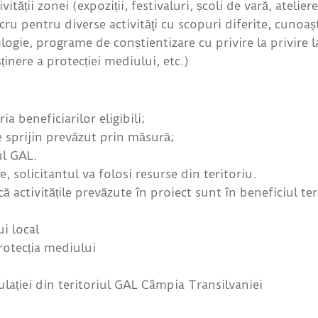
tivității zonei (expoziții, festivaluri, școli de vară, atelie
ucru pentru diverse activităţi cu scopuri diferite, cunoa
ogie, programe de conștientizare cu privire la privire 
ținere a protecției mediului, etc.)
ia beneficiarilor eligibili;
de sprijin prevăzut prin măsură;
iul GAL.
e, solicitantul va folosi resurse din teritoriu.
 activitățile prevăzute în proiect sunt în beneficiul ter
i local
rotecția mediului
pulației din teritoriul GAL Câmpia Transilvaniei