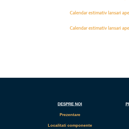
Calendar estimativ lansari ape
Calendar estimativ lansari ape
DESPRE NOI
P
Prezentare
Localitati componente