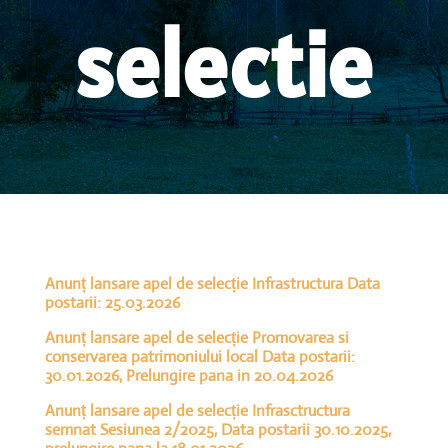
selectie
Anunț lansare apel de selecție Infrastructura Data
postarii: 25.03.2026
Anunț lansare apel de selecție Promovarea si
conservarea patrimoniului local Data postarii:
30.01.2026, Prelungire pana in 20.04.2026
Anunț lansare apel de selecție Infrasctructura
semnat Sesiunea 2/2025, Data postarii 30.10.2025,