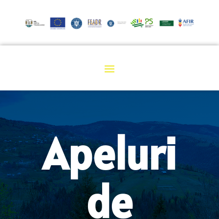
Apeluri
de