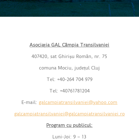
Asociația GAL Câmpia Transilvaniei
407420, sat Ghirișu Român, nr. 75
comuna Mociu, județul Cluj
Tel: +40-264 704 979
Tel: +40761781204
E-mail:
galcampiatransilvaniei@yahoo.com
galcampiatransilvaniei@galcampiatransilvaniei.ro
Program cu publicul:
Luni-Joi: 9 – 13