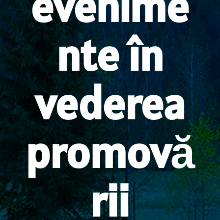
evenime
nte în
vederea
promovă
rii