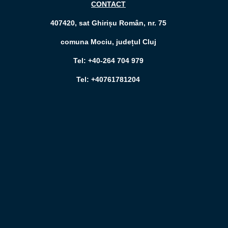
CONTACT
407420, sat Ghirișu Român, nr. 75
comuna Mociu, județul Cluj
Tel: +40-264 704 979
Tel: +40761781204