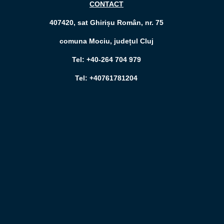
CONTACT
407420, sat Ghirișu Român, nr. 75
comuna Mociu, județul Cluj
Tel: +40-264 704 979
Tel: +40761781204