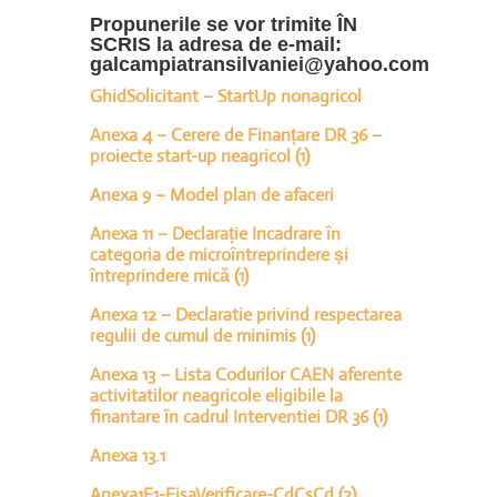
Propunerile se vor trimite ÎN
SCRIS la adresa de e-mail:
galcampiatransilvaniei@yahoo.com
GhidSolicitant – StartUp nonagricol
Anexa 4 – Cerere de Finanțare DR 36 –
proiecte start-up neagricol (1)
Anexa 9 – Model plan de afaceri
Anexa 11 – Declarație Incadrare în
categoria de microîntreprindere și
întreprindere mică (1)
Anexa 12 – Declaratie privind respectarea
regulii de cumul de minimis (1)
Anexa 13 – Lista Codurilor CAEN aferente
activitatilor neagricole eligibile la
finantare în cadrul Interventiei DR 36 (1)
Anexa 13.1
Anexa1F1-FisaVerificare-CdCsCd (2)