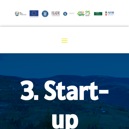
3. Start-
up