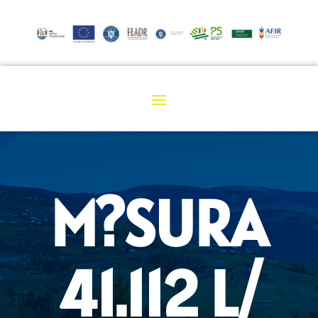
M?SURA
41.112 L/