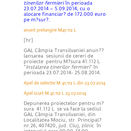
tinerilor fermieri
în perioada
23.07.2014 – 5.09.2014, cu o
alocare financiar? de 172.000 euro
pe m?sur?.
anunt prelungire M41.112 L
[hr]
GAL Câmpia Transilvaniei anun??
lansarea sesiunii de cereri de
proiecte pentru M?sura 41.112 L
”
Instalarea tinerilor fermieri
” în
perioada 23.07.2014- 25.08.2014.
Apel de selectie M 41.112 L din 23.07.2014
Apel scurt M 41.112 L 23.07.2014
Depunerea proiectelor pentru m?
sura 41.112 L se va face la sediul
GAL Câmpia Transilvaniei, din
Localitatea Mociu, str. Principal?
nr.26, 407420, jud. Cluj, zilnic în
intervalul orar 09:00-14:00.