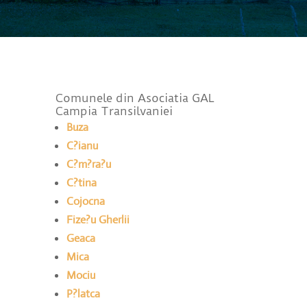
Comunele din Asociatia GAL
Campia Transilvaniei
Buza
C?ianu
C?m?ra?u
C?tina
Cojocna
Fize?u Gherlii
Geaca
Mica
Mociu
P?latca